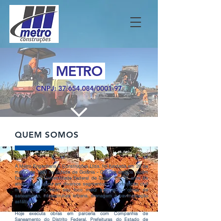
METRO
CNPJ:
37.654.084
/0001-
97
QUEM SOMOS
A Metro Engenharia e Construções Ltda. foi fundada em 26 de
março de 1993 na cidade de Goiânia - GO por amigos recém
formados na Universidade Federal de Goiás. Em 30 anos de
atividade já atuou em diversos segmentos da construção civil
mas desde o início seu foco maior sempre foi obras de
saneamento, infraestrutura urbana, drenagem e pavimentação
asfáltica.
Hoje executa obras em parceria com Companhia de
Saneamento do Distrito Federal, Prefeituras do Estado de