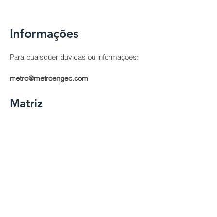
Informações
Para quaisquer duvidas ou informações:
metro@metroengec.com
Matriz
Rua Montes Claros, 631, Pq.
Amazônia
Goiânia, GO 74.840-650
Carreiras
Para trabalhar conosco, por favor
envie seu currículo para:
metro@metroengec.com